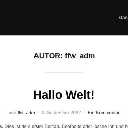
start
AUTOR:
ffw_adm
Hallo Welt!
Veröffentlicht
von
ffw_adm
2. September 2022
Ein Kommentar
am
 Dies ist dein erster Beitrag. Bearbeite oder lösche ihn und 