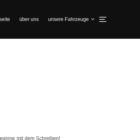
seite
über uns
unsere Fahrzeuge
SEITENLEIS
beginne mit dem Schreiben!